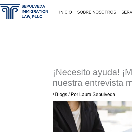
Ir
al
INICIO
SOBRE NOSOTROS
SERV
contenido
¡Necesito ayuda! ¡M
nuestra entrevista 
/
Blogs
/ Por
Laura Sepulveda